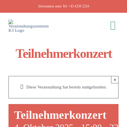
Zum
Information unter Tel:
+43 4239 2224
Inhalt
springen
Tog
Nav
Teilnehmerkonzert
K3
Veranstaltungen
×
Diese Veranstaltung hat bereits stattgefunden.
Räumlichkeiten
Teilnehmerkonzert