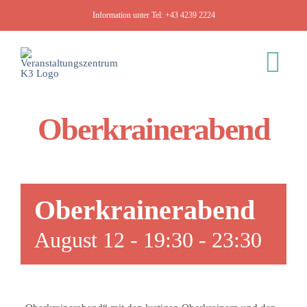
Zum
Information unter Tel:
+43 4239 2224
Inhalt
springen
Tog
Nav
Oberkrainerabend
K3
Veranstaltungen
Oberkrainerabend
August 12 - 19:30
-
23:30
Räumlichkeiten