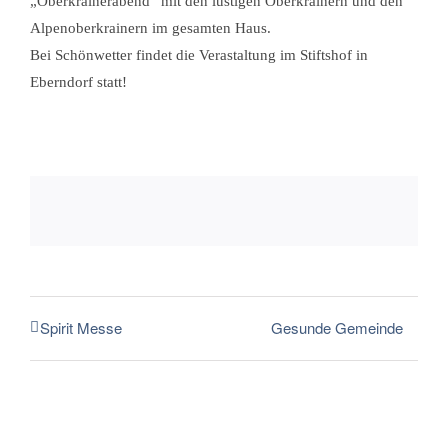
„Oberkrainerabend“ mit den lustigen Oberkrainern und den
Tourismusregion
Alpenoberkrainern im gesamten Haus.
Bei Schönwetter findet die Verastaltung im Stiftshof in
Eberndorf statt!
Kontakt
Gesunde Gemeinde
Spirit Messe