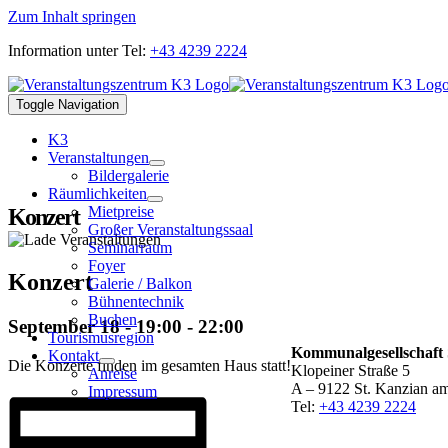
Zum Inhalt springen
Information unter Tel:
+43 4239 2224
Toggle Navigation
K3
Veranstaltungen
Bildergalerie
Räumlichkeiten
Mietpreise
Konzert
Großer Veranstaltungssaal
Seminarraum
Foyer
Konzert
Galerie / Balkon
Bühnentechnik
Buchen
September 18 - 19:00
-
22:00
Tourismusregion
Kommunalgesellschaft 
Kontakt
Die Konzerte finden im gesamten Haus statt!
Klopeiner Straße 5
Anreise
A – 9122 St. Kanzian a
Impressum
Tel:
+43 4239 2224