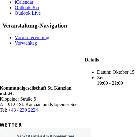
iCalendar
Outlook 365
Outlook Live
Veranstaltung-Navigation
Vorreserervierung
Vorwahltag
Details
Datum:
Oktober 15
Zeit:
19:00 - 21:00
Kommunalgesellschaft St. Kanzian
m.b.H.
Klopeiner Straße 5
A – 9122 St. Kanzian am Klopeiner See
Tel:
+43 4239 2224
WETTER